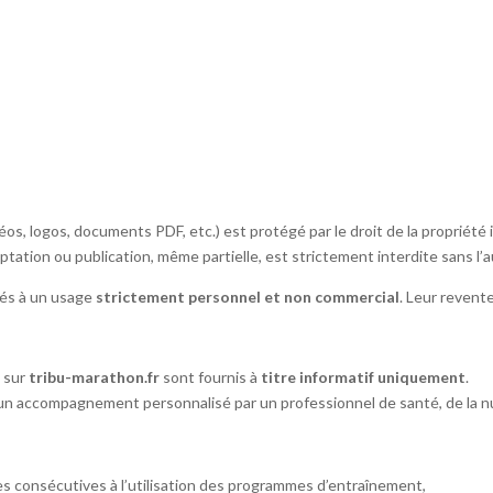
os, logos, documents PDF, etc.) est protégé par le droit de la propriété i
tation ou publication, même partielle, est strictement interdite sans l’au
nés à un usage
strictement personnel et non commercial
. Leur revente
s sur
tribu-marathon.fr
sont fournis à
titre informatif uniquement
.
 un accompagnement personnalisé par un professionnel de santé, de la nu
 consécutives à l’utilisation des programmes d’entraînement,